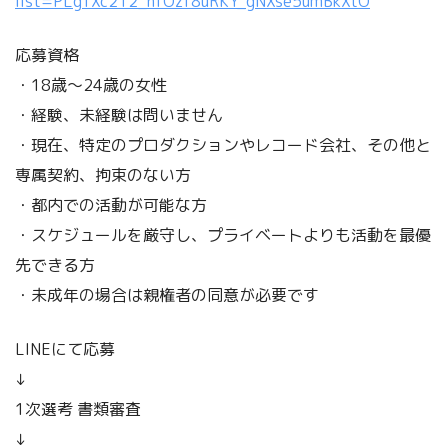
list=PLgTXc212_nfOzf8uRKY_gNXse5umBkXtO
応募資格
・18歳～24歳の女性
・経験、未経験は問いません
・現在、特定のプロダクションやレコード会社、その他と
専属契約、拘束のない方
・都内での活動が可能な方
・スケジュールを厳守し、プライベートよりも活動を最優
先できる方
・未成年の場合は親権者の同意が必要です
LINEにて応募
↓
1次選考 書類審査
↓