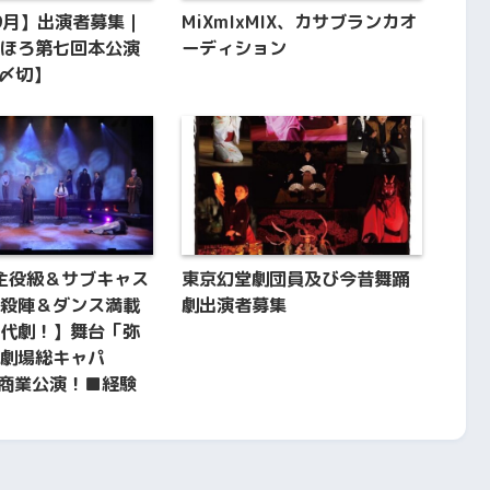
年9月】出演者募集｜
MiXmIxMIX、カサブランカオ
ほろ第七回本公演
ーディション
日〆切】
主役級＆サブキャス
東京幻堂劇団員及び今昔舞踊
殺陣＆ダンス満載
劇出演者募集
代劇！】舞台「弥
劇場総キャパ
人・商業公演！■経験