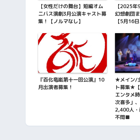
【女性だけの舞台】短編オム
【2025
ニバス演劇3月公演キャスト募
幻想劇団ま
集！【ノルマなし】
【5月16
『百化竜嵐第十一回公演』10
★メイン/
月出演者募集！
ト募集★【
エンタメ時
次喜多」、
2,400
不問■