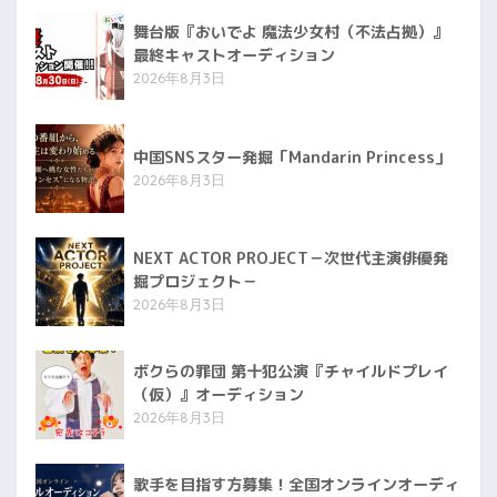
舞台版『おいでよ 魔法少女村（不法占拠）』
最終キャストオーディション
2026年8月3日
中国SNSスター発掘「Mandarin Princess」
2026年8月3日
NEXT ACTOR PROJECT－次世代主演俳優発
掘プロジェクト－
2026年8月3日
ボクらの罪団 第十犯公演『チャイルドプレイ
（仮）』オーディション
2026年8月3日
歌手を目指す方募集！全国オンラインオーディ