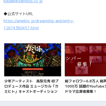
koba@dreamship.co.jp
◆公式サイトURL
https://ameblo.jp/dreamship-and/entry-
12874360457.html
少年アーティスト 高梨元秀 初プ
総フォロワー6.8万人 総
ロデュース作品 ミュージカル「カ
1000万 話題のYouTub
ミヒト」キャストオーディション
ドラマ出演者募集！