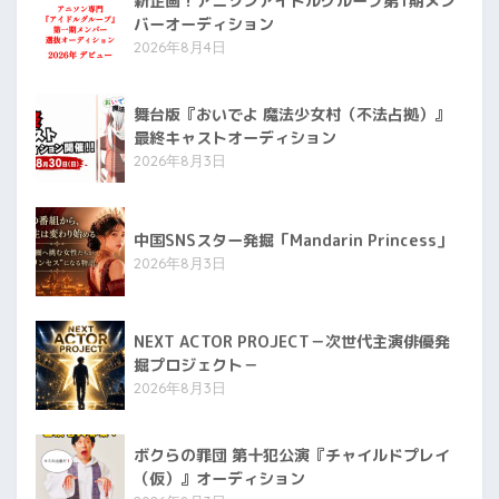
新企画！アニソンアイドルグループ第1期メン
バーオーディション
2026年8月4日
舞台版『おいでよ 魔法少女村（不法占拠）』
最終キャストオーディション
2026年8月3日
中国SNSスター発掘「Mandarin Princess」
2026年8月3日
NEXT ACTOR PROJECT－次世代主演俳優発
掘プロジェクト－
2026年8月3日
ボクらの罪団 第十犯公演『チャイルドプレイ
（仮）』オーディション