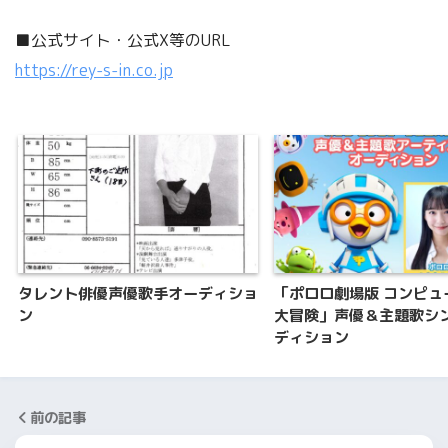
■公式サイト・公式X等のURL
https://rey-s-in.co.jp
タレント俳優声優歌手オーディショ
「ポロロ劇場版 コンピュ
ン
大冒険」声優＆主題歌シ
ディション
前の記事