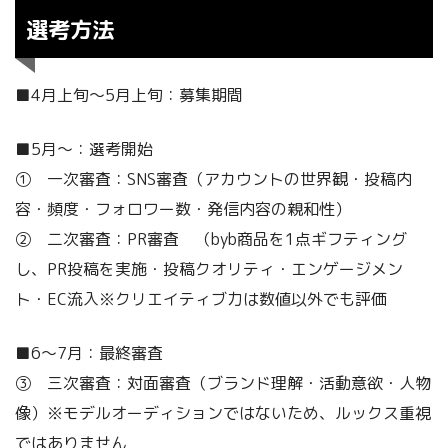
選考方法
■4月上旬〜5月上旬：募集期間
■5月〜：選考開始
➀ 一次審査：SNS審査（アカウントの世界観・投稿内
容・頻度・フォロワー数・発信内容の親和性）
➁ 二次審査：PR審査 （byb商品を1点ギフティング
し、PR投稿を実施・投稿クオリティ・エンゲージメン
ト・EC流入※クリエイティブ力は数値以外でも評価
■6〜7月：最終審査
➂ 三次審査：対面審査（ブランド理解・活動意欲・人物
像）※モデルオーディションではないため、ルックス重視
ではありません