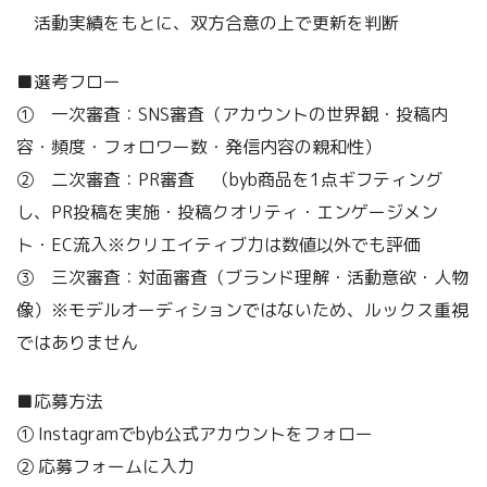
活動実績をもとに、双方合意の上で更新を判断
■選考フロー
➀ 一次審査：SNS審査（アカウントの世界観・投稿内
容・頻度・フォロワー数・発信内容の親和性）
➁ 二次審査：PR審査 （byb商品を1点ギフティング
し、PR投稿を実施・投稿クオリティ・エンゲージメン
ト・EC流入※クリエイティブ力は数値以外でも評価
➂ 三次審査：対面審査（ブランド理解・活動意欲・人物
像）※モデルオーディションではないため、ルックス重視
ではありません
■応募方法
① Instagramでbyb公式アカウントをフォロー
② 応募フォームに入力