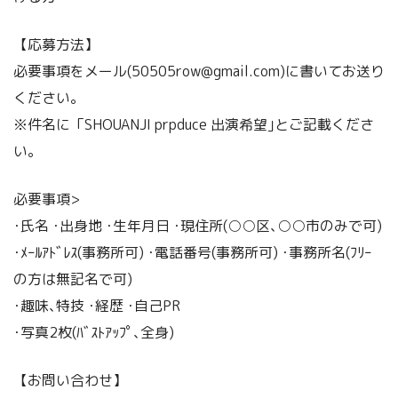
【応募方法】
必要事項をメール(50505row@gmail.com)に書いてお送り
ください。
※件名に「SHOUANJI prpduce 出演希望｣とご記載くださ
い｡
必要事項>
･氏名 ･出身地 ･生年月日 ･現住所(○○区､○○市のみで可)
･ﾒｰﾙｱﾄﾞﾚｽ(事務所可) ･電話番号(事務所可) ･事務所名(ﾌﾘｰ
の方は無記名で可)
･趣味､特技 ･経歴 ･自己PR
･写真2枚(ﾊﾞｽﾄｱｯﾌﾟ､全身)
【お問い合わせ】